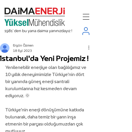
1981’ den bu yana daima yanınızdayız !
Ergün Özmen
18 Eyl 2023
İstanbul'da Yeni Projemiz !
Yenilenebilir enerjiye olan bağlılığımız ve 
10 yıllık deneyimimizle Türkiye'nin dört 
bir yanında güneş enerji santrali 
kurulumlarına hız kesmeden devam 
ediyoruz. 🌞
Türkiye'nin enerji dönüşümüne katkıda 
bulunarak, daha temiz bir yarın inşa 
etmenin bir parçası olduğumuzdan çok 
mutluyuz.