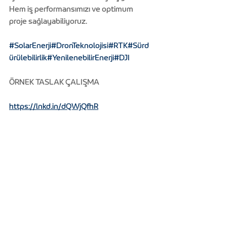
Hem iş performansımızı ve optimum 
proje sağlayabiliyoruz.
#SolarEnerji
#DronTeknolojisi
#RTK
#Sürd
ürülebilirlik
#YenilenebilirEnerji
#DJI
ÖRNEK TASLAK ÇALIŞMA
https://lnkd.in/dQWjQfhR