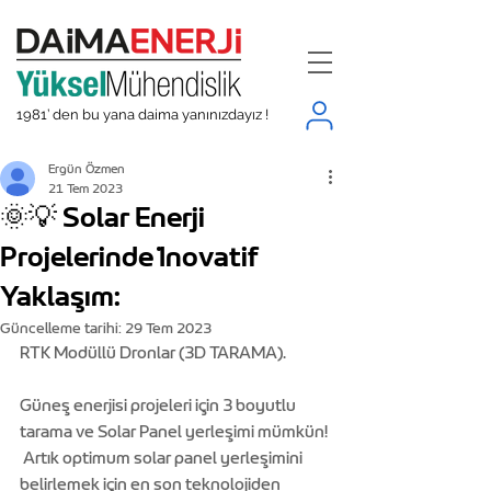
1981’ den bu yana daima yanınızdayız !
Ergün Özmen
21 Tem 2023
🌞💡 Solar Enerji
Projelerinde İnovatif
Yaklaşım:
Güncelleme tarihi:
29 Tem 2023
RTK Modüllü Dronlar (3D TARAMA).
Güneş enerjisi projeleri için 3 boyutlu 
tarama ve Solar Panel yerleşimi mümkün! 
 Artık optimum solar panel yerleşimini 
belirlemek için en son teknolojiden 