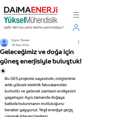
1981’ den bu yana daima yanınızdayız !
Ergün Özmen
26 Kas 2024
Geleceğimiz ve doğa için
güneş enerjisiyle buluştuk!
☀️
Bu GES projemiz sayesinde, müşterimiz 
artık yüksek elektrik faturalarından 
kurtuldu ve gelecek zamların endişesini 
yaşamıyor. Aynı zamanda doğaya 
katkıda bulunmanın mutluluğunu 
beraber yaşıyoruz. Yeşil enerjiye geçiş 
yapmak isteyen herkesi 