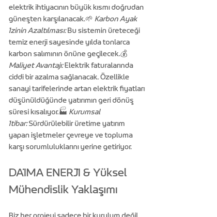
elektrik ihtiyacının büyük kısmı doğrudan 
güneşten karşılanacak.🌱 
Karbon Ayak 
İzinin Azaltılması:
 Bu sistemin üreteceği 
temiz enerji sayesinde yılda tonlarca 
karbon salımının önüne geçilecek.💰 
Maliyet Avantajı:
 Elektrik faturalarında 
ciddi bir azalma sağlanacak. Özellikle 
sanayi tarifelerinde artan elektrik fiyatları 
düşünüldüğünde yatırımın geri dönüş 
süresi kısalıyor.🏭 
Kurumsal 
İtibar:
 Sürdürülebilir üretime yatırım 
yapan işletmeler çevreye ve topluma 
karşı sorumluluklarını yerine getiriyor.
DAİMA ENERJİ & Yüksel 
Mühendislik Yaklaşımı
Biz her projeyi sadece bir kurulum değil, 