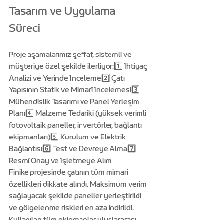
Tasarım ve Uygulama 
Süreci
Proje aşamalarımız şeffaf, sistemli ve 
müşteriye özel şekilde ilerliyor:1️⃣ İhtiyaç 
Analizi ve Yerinde İnceleme2️⃣ Çatı 
Yapısının Statik ve Mimarî İncelemesi3️⃣ 
Mühendislik Tasarımı ve Panel Yerleşim 
Planı4️⃣ Malzeme Tedariki (yüksek verimli 
fotovoltaik paneller, invertörler, bağlantı 
ekipmanları)5️⃣ Kurulum ve Elektrik 
Bağlantısı6️⃣ Test ve Devreye Alma7️⃣ 
Resmî Onay ve İşletmeye Alım
Finike projesinde çatının tüm mimarî 
özellikleri dikkate alındı. Maksimum verim 
sağlayacak şekilde paneller yerleştirildi 
ve gölgelenme riskleri en aza indirildi. 
Kullanılan tüm ekipmanlar uluslararası 