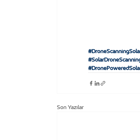
#DroneScanningSola
#SolarDroneScannin
#DronePoweredSola
Son Yazılar