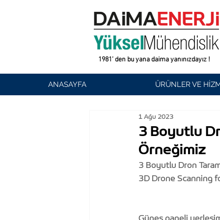
1981’ den bu yana daima yanınızdayız !
ANASAYFA
ÜRÜNLER VE HİZ
1 Ağu 2023
3 Boyutlu Dr
Örneğimiz
3 Boyutlu Dron Taram
3D Drone Scanning f
Güneş paneli yerleşim