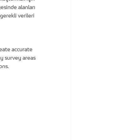
yesinde alanları 
erekli verileri 
eate accurate 
ly survey areas 
ons.