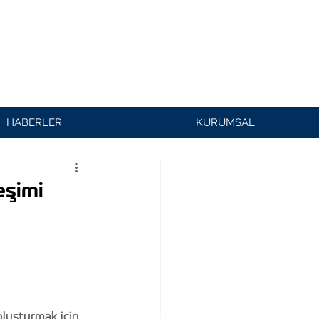
HABERLER
KURUMSAL
eşimi
oluşturmak için 