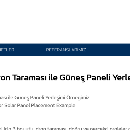
METLER
REFERANSLARIMIZ
on Taraması ile Güneş Paneli Yerl
ası ile Güneş Paneli Yerleşimi Örneğimiz
or Solar Panel Placement Example
i için 3 boyutlu dron taraması, doğru ve gerçekçi projeler 