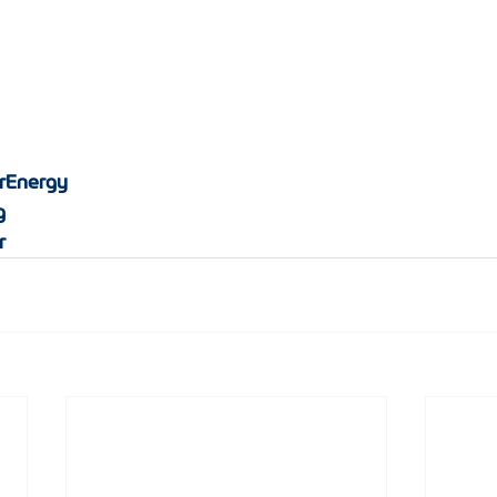
rEnergy
g
r