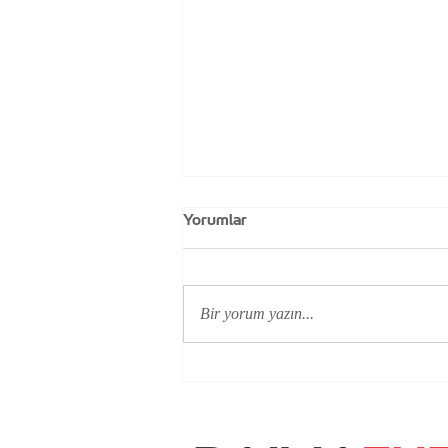
Yorumlar
Bir yorum yazın...
Finike’de Yeni Bir Çatı GES
Projesi: Temiz Enerjide Kararlı
Adımlar